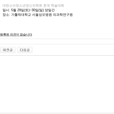
대한소아청소년정신의학회 춘계 학술대회
일시: 5월 29일(토)~30일(일) 양일간
장소: 가톨릭대학교 서울성모병원 의과학연구원
등록된 의견이 없습니다
출장마사지
출장안마
바나나출장안마 블로그